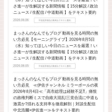
さ進一が生解説する新聞情報【 15分解説 / 政治
ニュース / 生配信 / 中道動画 】をテキスト要約
2026.08.06
中道改革連合の動画をテキスト要約
まっさんのなんでもブログ 動画を見る時間の無
い方必見【モーニングライブ】2026年8月5日
（水）知ってほしい今日のニュースを厳選！い
さ進一が生解説する新聞情報【 15分解説 / 政治
ニュース / 生配信 / 中道動画 】をテキスト要約
2026.08.05
中道改革連合の動画をテキスト要約
まっさんのなんでもブログ 動画を見る時間の無
い方必見 ≪伊佐チャンネル ミラーボールの夜
2026年8月4日≪「高市総理は経験不足⁈」痛恨
の政権判断ミスで自維大混乱!三党合流に中道も
激震か?揺れる支持率を徹底解剖｜対談生配信
中北浩爾×伊佐進一≫をテキスト要約