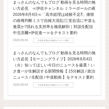
まっさんのなんでもブログ 動画を見る時間の無
い方必見 ≪伊佐チャンネル ミラーボールの夜
2026年8月4日≪「高市総理は経験不足⁈」痛恨
の政権判断ミスで自維大混乱!三党合流に中道も
激震か?揺れる支持率を徹底解剖｜対談生配信
中北浩爾×伊佐進一≫をテキスト要約
2026.08.04
中道改革連合の動画をテキスト要約
まっさんのなんでもブログ 動画を見る時間の無
い方必見【モーニングライブ】2026年8月4日
（火）知ってほしい今日のニュースを厳選！い
さ進一が生解説する新聞情報【 15分解説 / 政治
ニュース / 生配信 / 中道動画 】をテキスト要約
2026.08.04
中道改革連合の動画をテキスト要約