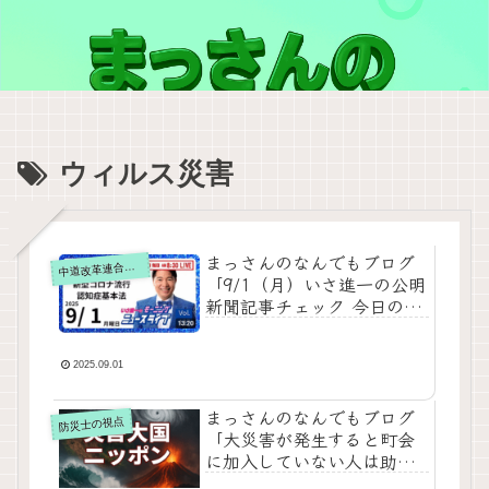
ウィルス災害
まっさんのなんでもブログ
道改革連合の動画をテキスト要約
中
「9/1（月）いさ進一の公明
新聞記事チェック 今日のニ
ュースを厳選して生解説」
をテキストで要約
2025.09.01
まっさんのなんでもブログ
防災士の視点
「大災害が発生すると町会
に加入していない人は助か
らない可能性が！？」