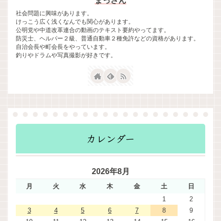
まっさん
社会問題に興味があります。
けっこう広く浅くなんでも関心があります。
公明党や中道改革連合の動画のテキスト要約やってます。
防災士、ヘルパー２級、普通自動車２種免許などの資格があります。
自治会長や町会長をやっています。
釣りやドラムや写真撮影が好きです。
カレンダー
2026年8月
月
火
水
木
金
土
日
1
2
3
4
5
6
7
8
9