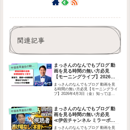
関連記事
まっさんのなんでもブログ 動
道改革連合の動画をテキスト要約
中
画を見る時間の無い方必見
【モーニングライブ】2026年4
月3日（金）知ってほしい今日
まっさんのなんでもブログ 動画を見
のニュースを厳選！いさ進一
る時間の無い方必見【モーニングライ
ブ】2026年4月3日（金）知ってほし
が生解説する新聞情報【 15分
い今日のニュースを厳選！いさ進一が
解説 / 政治ニュース / 生配信 /
生解説する新聞情報【 15分解説 / 政
中道動画 】をテキスト要約
治ニュース / 生配信 / 中道動画 】をテ
まっさんのなんでもブログ 動
道改革連合の動画をテキスト要約
中
キスト要約冒頭：音声トラブルとチャ
画を見る時間の無い方必見
ンネル登録19万人達成中東情勢による
≪伊佐チャンネル ミラーボー
物資不足の影響（後藤祐一議員の質
ルの夜 2026年6月23日 出演
問）医療用手袋などの不足問題厚労大
まっさんのなんでもブログ 動画を見