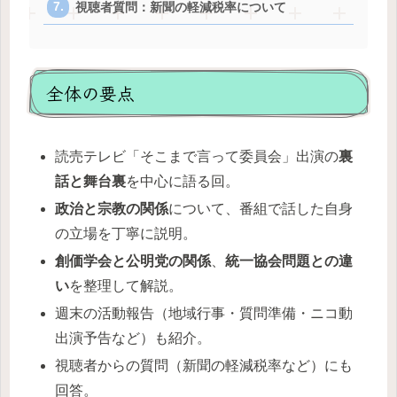
視聴者質問：新聞の軽減税率について
全体の要点
読売テレビ「そこまで言って委員会」出演の
裏
話と舞台裏
を中心に語る回。
政治と宗教の関係
について、番組で話した自身
の立場を丁寧に説明。
創価学会と公明党の関係
、
統一協会問題との違
い
を整理して解説。
週末の活動報告（地域行事・質問準備・ニコ動
出演予告など）も紹介。
視聴者からの質問（新聞の軽減税率など）にも
回答。