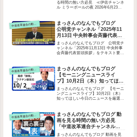
臣の答弁サプライチェーン全体の調査
者：いさ進一×酒井なつみ
る時間の無い方必見 ≪伊佐チャンネ
を求める質問物価高対策担当大臣（赤
ル ミラーボールの夜 2026年6月23日
≪【【ガチ生電凸】「今の政
沢大臣）の答弁公明党・立憲民主党・
出演者：いさ進一×酒井なつみ
治、ここが疑問です」リアル
中道の3党で現場調査を開始国家情報
≪【【ガチ生電凸】「今の政治、ここ
タイムに視聴者と忖度なしの
会議設置法案（インテリジェンス強
が疑問です」リアルタイムに視聴者と
まっさんのなんでもブログ
道改革連合の動画をテキスト要約
中
化）質問①：新たな通信傍受は行われ
ガチンコトーク！現役議員・
忖度なしのガチンコトーク！現役議
公明党チャンネル「2025年11
るのか？質問②：情報収集の対象に
員・伊佐進一がどんな鋭い質問にも綺
伊佐進一がどんな鋭い質問に
「野党活動・デモ・選挙運動」は含ま
月13日 中央幹事会斉藤代表冒
麗事抜きで真正面から向き合う限界突
も綺麗事抜きで真正面から向
れるのか？質問③：情報機関が政策に
頭挨拶」をテキスト要約
破の生配信≫をテキスト要約全体の構
まっさんのなんでもブログ 公明党チ
き合う限界突破の生配信≫を
影響を与える危険性まとめ
成生電話企画の総括テーマ別の要点ベ
ャンネル「2025年11月13日 中央幹事
テキスト要約
ーシックサービス誹謗中傷問題物価高
会斉藤代表冒頭挨拶」をテキスト要約
と子育て訪問理容（モバイルバーバ
斉藤代表は中央幹事会の冒頭挨拶で、
ー）宇宙・科学技術中道グッズSNSの
予算委員会、高市政権、デフリンピッ
過激化小学生からの相談（小春ちゃ
クについて言及しました。国会審議に
まっさんのなんでもブログ
道改革連合の動画をテキスト要約
中
ん）宗教アレルギー・政治活動禁止の
関する報告デフリンピック東京大会に
【モーニングニュースライ
契約問題中国情勢への関心終盤本の出
版記念パーティー → 延期今後の配信
ブ】10月2日（木）知ってほし
予定（6〜7月）生電話企画は「第2回
い今日のニュースを厳選！い
まっさんのなんでもブログ 【モーニ
もやりたい」チャンネル登録20万人へ
さ進一が生解説する新聞情報
ングニュースライブ】10月2日（木）
知ってほしい今日のニュースを厳選！
・ ニュースチェック【 10分解
いさ進一が生解説する新聞情報 ・ ニ
説 / 政治ニュース / 生配信 】を
ュースチェック【 10分解説 / 政治ニ
テキスト要約
ュース / 生配信 】をテキスト要約太
まっさんのなんでもブログ 動
道改革連合の動画をテキスト要約
中
陽光発電と地域共生の課題風疹の国内
画を見る時間の無い方必見
排除達成RSウイルス対策とワクチン
「中道改革連合チャンネル
制度の課題ワクチン副反応と長期調査
2026年4月2日 国会の裏の裏は
の必要性育児・介護と仕事の両立支援
まっさんのなんでもブログ 動画を見