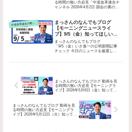
（制度改正）メディア出演と雑談
表 国会の今この瞬間をライ
る時間の無い方必見「中道改革連合チ
ャンネル 2026年4月2日 国会の裏の裏
ブ配信します！」をテキスト
は表 国会の今この瞬間をライブ配信
要約
します！」をテキスト要約全体のテー
マ物資不足（医療用手袋など）への政
まっさんのなんでもブログ
道改革連合の動画をテキスト要約
中
府対応の質疑質問の趣旨総理答弁（要
【モーニングニュースライ
点）チャンネル側の評価国家情報会議
ブ】9/5（金）知ってほしい今
設置法案（インテリジェンス強化）に
日のニュースを厳選！いさ進
関する質疑質問の趣旨総理答弁（要
まっさんのなんでもブログ
点）チャンネル側の評価今後の展開番
一が生解説する新聞情報 ・ ニ
「9/5（金）いさ進一の公明新聞記事
組全体のまとめ
チェック 今日のニュースを厳選して
ュースチェック【 10分解説 /
生解説」をテキストで要約ライブ冒
政治ニュース / 生配信 】をテ
頭・番組の趣旨視聴者との交流・質問
キストで要約
コーナーの検討公明新聞1面の紹介：
山口那津男顧問の訴え公明新聞4面の
紹介：気候変動と健康への影響公明新
聞5面の紹介：気候変動と食料問題ラ
まっさんのなんでもブログ 動画を見
イブ締め
る時間の無い方必見【モーニングラ
イブ】2026年5月8日（金）知ってほ
しい今日のニュースを厳選！いさ進
一が生解説する新聞情報【 15分解説
/ 政治ニュース / 生配信 / 中道動画 】
まっさんのなんでもブログ 動画を見
をテキスト要約
る時間の無い方必見【モーニングラ
イブ】2026年5月12日（火）知ってほ
しい今日のニュースを厳選！いさ進
一が生解説する新聞情報【 15分解説
/ 政治ニュース / 生配信 / 中道動画 】
をテキスト要約