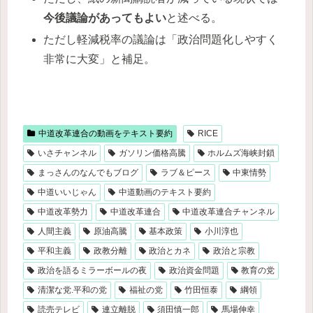
今後議論があってもよい
と述べる。
ただし軽減税率の議論は「政治問題化しやすく
非常に大変」と補足。
中道改革連合の動画をテキスト要約
RICE
いさチャンネル
ガソリン価格高騰
ホルムズ海峡封鎖
まっさんのなんでもブログ
ラブ＆ピース
中東情勢
中道いいじゃん
中道動画のテキスト要約
中道改革勢力
中道改革連合
中道改革連合チャンネル
人間主義
原油高騰
基本政策
小川淳也
平和主義
政教分離
政治とカネ
政治と宗教
政治を語るミラーボールの夜
政治資金問題
教育の党
清潔な党.平和の党
福祉の党
竹田恒泰
綱領
読売テレビ
連立離脱
須田慎一郎
馬場伸幸