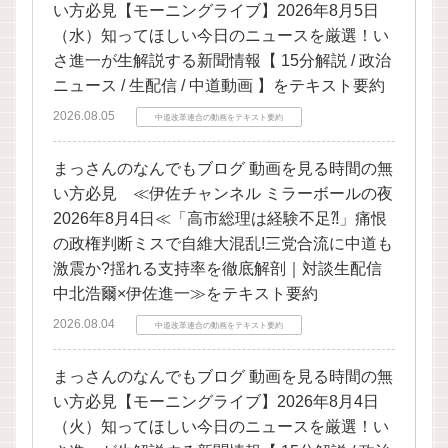
い方必見【モーニングライブ】2026年8月5日
（水）知ってほしい今日のニュースを厳選！い
さ進一が生解説する新聞情報【 15分解説 / 政治
ニュース / 生配信 / 中道動画 】をテキスト要約
2026.08.05
中道改革連合の動画をテキスト要約
まっさんのなんでもブログ 動画を見る時間の無
い方必見 ≪伊佐チャンネル ミラーボールの夜
2026年8月4日≪「高市総理は経験不足⁈」痛恨
の政権判断ミスで自維大混乱!三党合流に中道も
激震か?揺れる支持率を徹底解剖｜対談生配信
中北浩爾×伊佐進一≫をテキスト要約
2026.08.04
中道改革連合の動画をテキスト要約
まっさんのなんでもブログ 動画を見る時間の無
い方必見【モーニングライブ】2026年8月4日
（火）知ってほしい今日のニュースを厳選！い