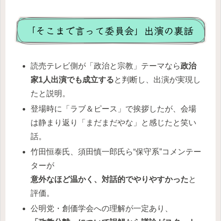
「そこまで言って委員会」出演の裏話
読売テレビ側が「政治と宗教」テーマなら
政治
家1人出演でも成立する
と判断し、出演が実現し
たと説明。
登場時に「ラブ＆ピース」で挨拶したが、会場
は静まり返り「まだまだやな」と感じたと笑い
話。
竹田恒泰氏、須田慎一郎氏ら“保守系”コメンテー
ターが
意外なほど温かく、対話的でやりやすかった
と
評価。
公明党・創価学会への理解が一定あり、