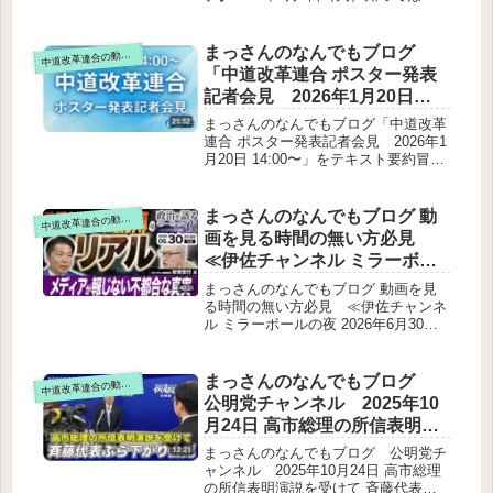
い今日のニュースを厳選！いさ進一が
解説 / 政治ニュース / 生配信 /
生解説する新聞情報【 15分解説 / 政
中道動画 】をテキスト要約
治ニュース / 生配信 / 中道動画 】をテ
まっさんのなんでもブログ
道改革連合の動画をテキスト要約
中
キスト要約冒頭トーク皇族数の確保に
「中道改革連合 ポスター発表
関する「議長案」提示（本日のメイ
記者会見 2026年1月20日
ン）議長案のポイント（立法府の総意
14:00〜」をテキスト要約
案）今後の流れ配偶者・子どもの扱い
まっさんのなんでもブログ「中道改革
（議論点）災害時の「ペット同行避
連合 ポスター発表記者会見 2026年1
難」ガイドライン改定案背景改定案の
月20日 14:00〜」をテキスト要約冒
内容その他告知
頭・出席者ポスターのコンセプトキー
メッセージ：「生活者ファースト」ポ
スターは2種類デザイン意図ブルーを
まっさんのなんでもブログ 動
道改革連合の動画をテキスト要約
中
基調とした背景代表2名の立ち位置・
画を見る時間の無い方必見
視線「中道」のロゴが少し動きのある
≪伊佐チャンネル ミラーボー
配置質疑応答の主なポイント「生活者
ルの夜 2026年6月30日≪【生
ファースト」を大きく表示した理由写
まっさんのなんでもブログ 動画を見
真撮影場所他党（例：賛成党の「日本
配信】政界タブーと世論誘導
る時間の無い方必見 ≪伊佐チャンネ
人ファースト」）との比較意識は？ポ
ル ミラーボールの夜 2026年6月30日
のリアル！メディアが報じな
スターの配布枚数
≪【生配信】政界タブーと世論誘導の
い不都合な真実【安倍宏行×伊
リアル！メディアが報じない不都合な
佐進一】元フジ解説委員と中
真実【安倍宏行×伊佐進一】元フジ解
まっさんのなんでもブログ
道改革連合の動画をテキスト要約
中
道改革連合の現役議員が語る
説委員と中道改革連合の現役議員が語
公明党チャンネル 2025年10
るニュースの裏側と日本改革の壁≫を
ニュースの裏側と日本改革の
月24日 高市総理の所信表明演
テキスト要約安倍宏行氏の経歴とメデ
壁≫をテキスト要約
説を受けて 斉藤代表ぶら下が
ィアの裏側現在の国会運営と高市政権
まっさんのなんでもブログ 公明党チ
の評価野党の審議拒否について高市政
り会見をテキスト要約
ャンネル 2025年10月24日 高市総理
権の現状国民生活への政策が進まない
の所信表明演説を受けて 斉藤代表ぶ