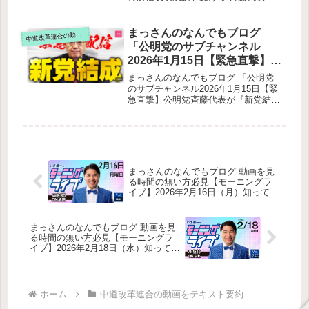
問題物価高対策がほぼ進んでいない食
ら下がり会見をテキスト要約高市総理
料品消費税の「1％案」補正予算の問
の所信表明演説を受けて、斉藤代表は
題メディアの問題点大手メディアが生
ぶら下がり会見を行いました。所信表
まっさんのなんでもブログ
道改革連合の動画をテキスト要約
中
活困窮を理解していない中傷動画・早
明演説への主な評価と懸念（斉藤代表
「公明党のサブチャンネル
苗トークン問題ネットと政治の危うい
の3点指摘）政治改革への言及なし給
関係中道改革連合への提言（安倍氏）
2026年1月15日【緊急直撃】公
付金の不実施と物価高対策少数意見へ
中道は「期待値は高いが、攻め方がま
明党斉藤代表が『新党結成』
の配慮今後の国会対応と代表質問の焦
まっさんのなんでもブログ 「公明党
だ弱い」政策通の強みを活かし、もっ
点政策協議への懸念
の裏側を激白！」をテキスト
のサブチャンネル2026年1月15日【緊
と具体的に攻めるべきテレビ局の政治
急直撃】公明党斉藤代表が『新党結
要約
的傾向
成』の裏側を激白！」をテキスト要約
【新党結成の真意とは】2026年1月15
日、斉藤代表は立憲民主党・野田代表
と会談し、新党結成に向けた合意を発
表。なぜ今、新党なのか。この決断に
至った背景は何だったのか。そして、
まっさんのなんでもブログ 動画を見
公明党はこれからどこへ向かうのか。
る時間の無い方必見【モーニングラ
新党結成の理由と背景中道とは何か
イブ】2026年2月16日（月）知ってほ
（斉藤代表の定義）なぜ立憲民主党と
しい今日のニュースを厳選！いさ進
組むのか「選挙のためでは？」という
一が生解説する新聞情報【 15分解説
批判への回答政策の違い（安保・原
/ 政治ニュース / 生配信 / 中道動画 】
まっさんのなんでもブログ 動画を見
発）への懸念について公明党は無くな
をテキスト要約
る時間の無い方必見【モーニングラ
るのか？野田佳彦氏の“高市総理に一
イブ】2026年2月18日（水）知ってほ
矢報いる”発言について立憲と戦って
しい今日のニュースを厳選！いさ進
きたのに急に組むのはおかしい？新党
一が生解説する新聞情報【 15分解説
の政策づくりSNSでの批判への受け止
/ 政治ニュース / 生配信 / 中道動画 】
め公明党代表としての“最後の出演”
をテキスト要約
ホーム
中道改革連合の動画をテキスト要約