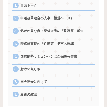
冒頭トーク
中道改革連合の人事（報道ベース）
気がかりな点：泉健太氏の「副議長」報道
階猛幹事長の「住民票」発言の謝罪
国際情勢：ミュンヘン安全保障報告書
財政の厳しさ
国会開会に向けて
最後の雑談