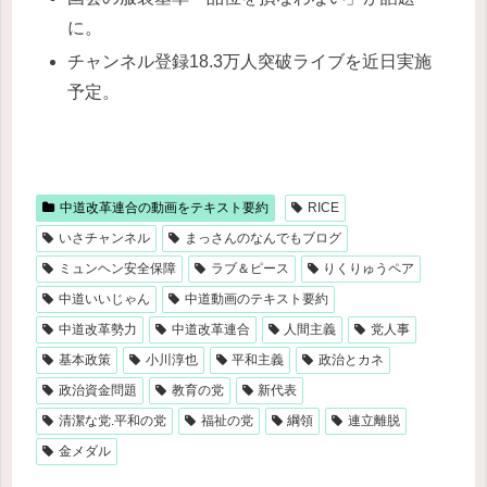
に。
チャンネル登録18.3万人突破ライブを近日実施
予定。
中道改革連合の動画をテキスト要約
RICE
いさチャンネル
まっさんのなんでもブログ
ミュンヘン安全保障
ラブ＆ピース
りくりゅうペア
中道いいじゃん
中道動画のテキスト要約
中道改革勢力
中道改革連合
人間主義
党人事
基本政策
小川淳也
平和主義
政治とカネ
政治資金問題
教育の党
新代表
清潔な党.平和の党
福祉の党
綱領
連立離脱
金メダル