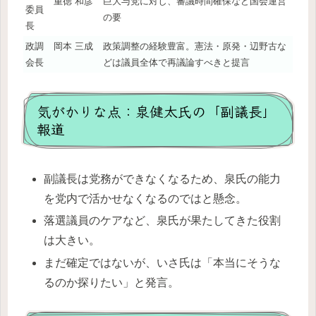
重徳 和彦
巨大与党に対し、審議時間確保など国会運営
委員
の要
長
政調
岡本 三成
政策調整の経験豊富。憲法・原発・辺野古な
会長
どは議員全体で再議論すべきと提言
気がかりな点：泉健太氏の「副議長」
報道
副議長は党務ができなくなるため、泉氏の能力
を党内で活かせなくなるのではと懸念。
落選議員のケアなど、泉氏が果たしてきた役割
は大きい。
まだ確定ではないが、いさ氏は「本当にそうな
るのか探りたい」と発言。