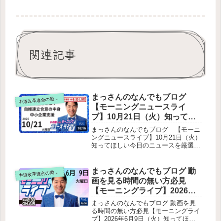
関連記事
まっさんのなんでもブログ
道改革連合の動画をテキスト要約
中
【モーニングニュースライ
ブ】10月21日（火）知ってほ
しい今日のニュースを厳選！
まっさんのなんでもブログ 【モーニ
いさ進一が生解説する新聞情
ングニュースライブ】10月21日（火）
知ってほしい今日のニュースを厳選！
報 ・ ニュースチェック【 10分
いさ進一が生解説する新聞情報 ・ ニ
解説 / 政治ニュース / 生配信 】
ュースチェック【 10分解説 / 政治ニ
をテキスト要約
ュース / 生配信 】をテキスト要約自
まっさんのなんでもブログ 動
道改革連合の動画をテキスト要約
中
民・維新連立政権と新総理誕生連立の
画を見る時間の無い方必見
「閣外協力」への疑問遠藤氏の首相補
【モーニングライブ】2026年6
佐官兼国対委員長就任連立合意文書の
月9日（火）知ってほしい今日
分析（12項目）いさ氏の総括と懸念公
まっさんのなんでもブログ 動画を見
明新聞の注目記事
のニュースを厳選！いさ進一
る時間の無い方必見【モーニングライ
ブ】2026年6月9日（火）知ってほし
が生解説する新聞情報【 15分