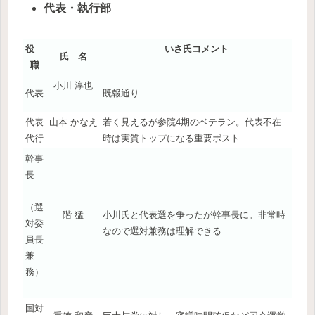
代表・執行部
役
いさ氏コメント
氏 名
職
小川 淳也
代表
既報通り
代表
山本 かなえ
若く見えるが参院4期のベテラン。代表不在
代行
時は実質トップになる重要ポスト
幹事
長
（選
階 猛
小川氏と代表選を争ったが幹事長に。非常時
対委
なので選対兼務は理解できる
員長
兼
務）
国対