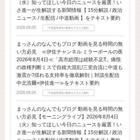
（水）知ってほしい今日のニュースを厳選！い
さ進一が生解説する新聞情報【 15分解説 / 政治
ニュース / 生配信 / 中道動画 】をテキスト要約
2026.08.05
中道改革連合の動画をテキスト要約
まっさんのなんでもブログ 動画を見る時間の無
い方必見 ≪伊佐チャンネル ミラーボールの夜
2026年8月4日≪「高市総理は経験不足⁈」痛恨
の政権判断ミスで自維大混乱!三党合流に中道も
激震か?揺れる支持率を徹底解剖｜対談生配信
中北浩爾×伊佐進一≫をテキスト要約
2026.08.04
中道改革連合の動画をテキスト要約
まっさんのなんでもブログ 動画を見る時間の無
い方必見【モーニングライブ】2026年8月4日
（火）知ってほしい今日のニュースを厳選！い
さ進一が生解説する新聞情報【 15分解説 / 政治