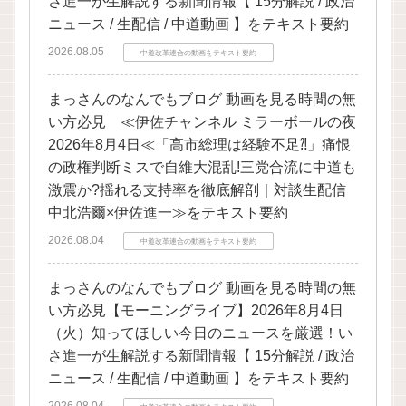
さ進一が生解説する新聞情報【 15分解説 / 政治
ニュース / 生配信 / 中道動画 】をテキスト要約
2026.08.05
中道改革連合の動画をテキスト要約
まっさんのなんでもブログ 動画を見る時間の無
い方必見 ≪伊佐チャンネル ミラーボールの夜
2026年8月4日≪「高市総理は経験不足⁈」痛恨
の政権判断ミスで自維大混乱!三党合流に中道も
激震か?揺れる支持率を徹底解剖｜対談生配信
中北浩爾×伊佐進一≫をテキスト要約
2026.08.04
中道改革連合の動画をテキスト要約
まっさんのなんでもブログ 動画を見る時間の無
い方必見【モーニングライブ】2026年8月4日
（火）知ってほしい今日のニュースを厳選！い
さ進一が生解説する新聞情報【 15分解説 / 政治
ニュース / 生配信 / 中道動画 】をテキスト要約