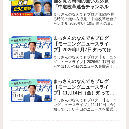
画を見る時間の無い方必見
原しょうた】≫をテキスト要約冒頭の
ょうた】≫をテキスト要約
「中道改革連合チャンネル
雑談・自己紹介伊佐氏の炎上について
2026年6月10日 国会の裏の裏
3人が政治を志した理由（核心部分）
まっさんのなんでもブログ 動画を見
反田まり（45歳）河野ゆりこ（28歳）
は表 国会の今この瞬間をラ
る時間の無い方必見「中道改革連合チ
中原しょうた（34歳）中道誕生に対す
ャンネル 2026年6月10日 国会の裏の
イブ配信します！」をテキス
る3人の熱量落選後の心境（“落選の
裏は表 国会の今この瞬間をライブ配
ト要約
森”の本音）反田まり河野ゆりこ中原
信します！」をテキスト要約出演者：
しょうた現在の政治活動での苦労共通
渡辺創組織委員長と伊佐進一広報委員
まっさんのなんでもブログ
道改革連合の動画をテキスト要約
中
の悩み：反田まり中原しょうた河野ゆ
長
【モーニングニュースライ
りこまとめ：3人の共通点と番組の核
心最後の締め
ブ】2026年1月7日 知ってほし
い今日のニュースを厳選！い
まっさんのなんでもブログ【モーニン
さ進一が生解説する新聞情報
グニュースライブ】2026年1月7日 知
ってほしい今日のニュースを厳選！い
・ ニュースチェック【 10分解
さ進一が生解説する新聞情報 ・ ニュ
説 / 政治ニュース / 生配信 】を
ースチェック【 10分解説 / 政治ニュ
テキスト要約
ース / 生配信 】をテキスト要約【冒
まっさんのなんでもブログ
道改革連合の動画をテキスト要約
中
頭あいさつ】鳥取、島根で震度５強・
【モーニングニュースライ
５弱 相次ぐ地震の発生と気象庁の警
ブ】11月14日（金）知ってほ
戒呼び掛け地震の特徴と影響公明党議
しい今日のニュースを厳選！
員の現地対応上智大学教授 前嶋和弘
まっさんのなんでもブログ 【モーニ
氏の「展望2026 米国政治の今後」の
いさ進一が生解説する新聞情
ングニュースライブ】11月14日（金）
記事紹介2026年の最大の焦点は11月
知ってほしい今日のニュースを厳選！
報 ・ ニュースチェック【 10分
の中間選挙下院：民主党が多数派奪還
いさ進一が生解説する新聞情報 ・ ニ
解説 / 政治ニュース / 生配信 】
の可能性が高い上院：共和党が多数派
ュースチェック【 10分解説 / 政治ニ
をテキスト要約
維持の見通し結果：政府は「ねじれ」
ュース / 生配信 】をテキスト要約中
へそれでもトランプ政権の姿勢は変わ
国総領事の発言と「ペルソナ・ノン・