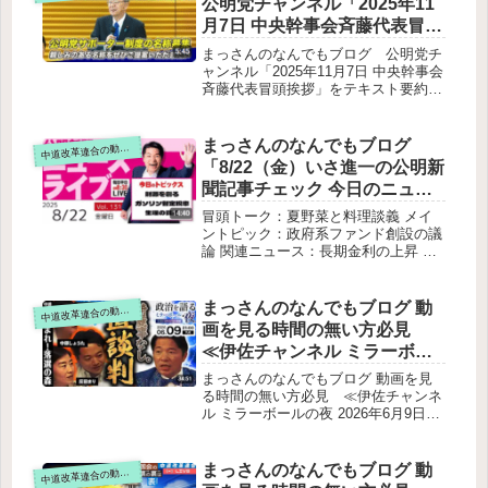
公明党チャンネル「2025年11
月7日 中央幹事会斉藤代表冒頭
挨拶」をテキスト要約
まっさんのなんでもブログ 公明党チ
ャンネル「2025年11月7日 中央幹事会
斉藤代表冒頭挨拶」をテキスト要約斉
藤代表は中央幹事会の冒頭挨拶で、代
表質問、ガソリン暫定税率の廃止、サ
ポーター制度について言及しました。
まっさんのなんでもブログ
道改革連合の動画をテキスト要約
中
代表質問の振り返り政治資金規制法案
「8/22（金）いさ進一の公明新
の提出準備ガソリン・軽油の暫定税率
聞記事チェック 今日のニュー
廃止サポーター制度の創設
スを厳選して生解説」の要約
冒頭トーク：夏野菜と料理談義 メイ
ントピック：政府系ファンド創設の議
論 関連ニュース：長期金利の上昇 ガ
ソリン暫定税率廃止の議論 関西万博
での取り組み 告知と締めくくり
まっさんのなんでもブログ 動
道改革連合の動画をテキスト要約
中
画を見る時間の無い方必見
≪伊佐チャンネル ミラーボー
ルの夜 2026年6月9日≪【落選
まっさんのなんでもブログ 動画を見
の森】綺麗事いらない!若手落
る時間の無い方必見 ≪伊佐チャンネ
ル ミラーボールの夜 2026年6月9日
選議員が伊佐進一に本音で直
≪【落選の森】綺麗事いらない!若手
談判…「理想と世間のズレ」
落選議員が伊佐進一に本音で直談判…
政治のリアルを徹底討論【河
「理想と世間のズレ」政治のリアルを
まっさんのなんでもブログ 動
道改革連合の動画をテキスト要約
中
野ゆりこ・反田まり・中原し
徹底討論【河野ゆりこ・反田まり・中