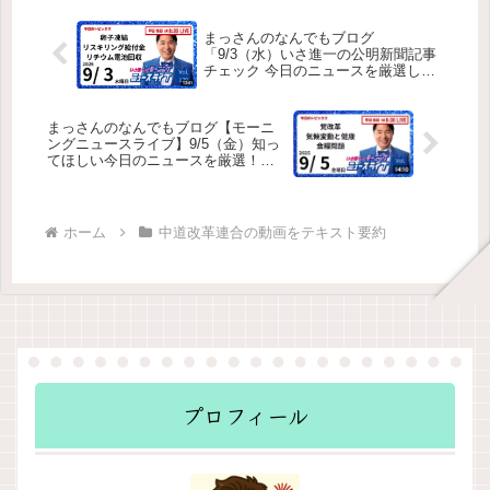
らない大統領令の問題点公明新聞2
グラータ」問題公明党・斉藤代表によ
面 金融についての記事を紹介 26年
る「質問主意書」の提出大人の発達障
まっさんのなんでもブログ
度予算案は過去最大で、財政悪化への
害への理解と支援いさ進一氏の主張の
「9/3（水）いさ進一の公明新聞記事
懸念が強まっている市場の反応：国債
要点
チェック 今日のニュースを厳選して
売り → 長期金利上昇 → 円安進行10
生解説」をテキストで要約
年国債の利率が28年ぶりの高水準
（2.1％）国際的信用低下のリスク
まっさんのなんでもブログ【モーニ
ングニュースライブ】9/5（金）知っ
てほしい今日のニュースを厳選！い
さ進一が生解説する新聞情報 ・ ニュ
ースチェック【 10分解説 / 政治ニュ
ース / 生配信 】をテキストで要約
ホーム
中道改革連合の動画をテキスト要約
プロフィール