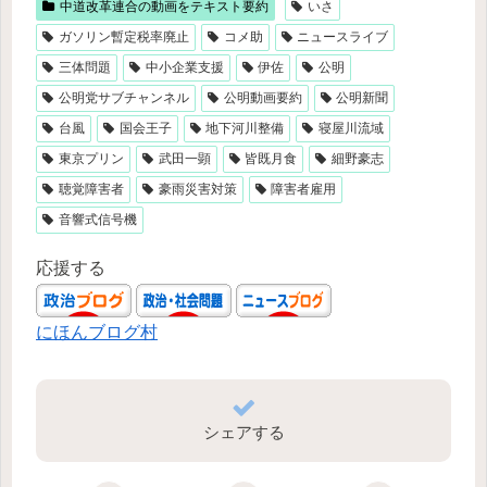
中道改革連合の動画をテキスト要約
いさ
ガソリン暫定税率廃止
コメ助
ニュースライブ
三体問題
中小企業支援
伊佐
公明
公明党サブチャンネル
公明動画要約
公明新聞
台風
国会王子
地下河川整備
寝屋川流域
東京プリン
武田一顕
皆既月食
細野豪志
聴覚障害者
豪雨災害対策
障害者雇用
音響式信号機
応援する
にほんブログ村
シェアする