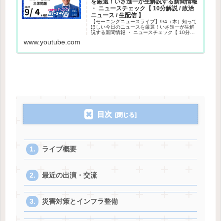
を厳選！いさ進一が生解説する新聞情報
・ ニュースチェック【 10分解説 / 政治
ニュース / 生配信 】
【モーニングニュースライブ】9/4（木）知って
ほしい今日のニュースを厳選！いさ進一が生解
説する新聞情報 ・ ニュースチェック【 10分解
説 / 政治ニュース / 生配信 】その日や直近のニ
www.youtube.com
ュース情報だけでなく、与党目線で炎上の話題
や世間で噂...
目次
ライブ概要
最近の出演・交流
災害対策とインフラ整備