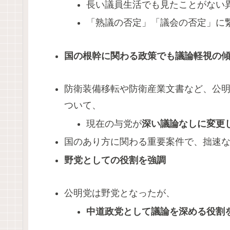
長い議員生活でも見たことがない
「熟議の否定」「議会の否定」に
国の根幹に関わる政策でも議論軽視の
防衛装備移転や防衛産業文書など、公
ついて、
現在の与党が
深い議論なしに変更
国のあり方に関わる重要案件で、拙速
野党としての役割を強調
公明党は野党となったが、
中道政党として議論を深める役割