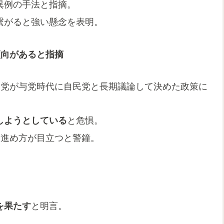
異例の手法と指摘。
繋がると強い懸念を表明。
傾向があると指摘
明党が与党時代に自民党と長期議論して決めた政策に
しようとしている
と危惧。
な進め方が目立つと警鐘。
を果たす
と明言。