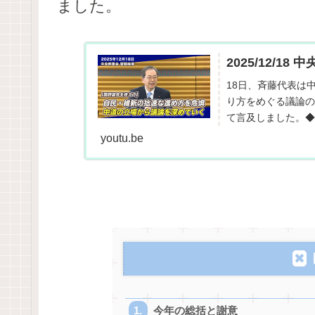
ました。
2025/12/1
18日、斉藤代表は
り方をめぐる議論の
て言及しました。◆
youtu.be
今年の総括と謝意