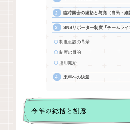
臨時国会の総括と与党（自民・維
SNSサポーター制度「チームラ
制度創設の背景
制度の目的
運用開始
来年への決意
今年の総括と謝意