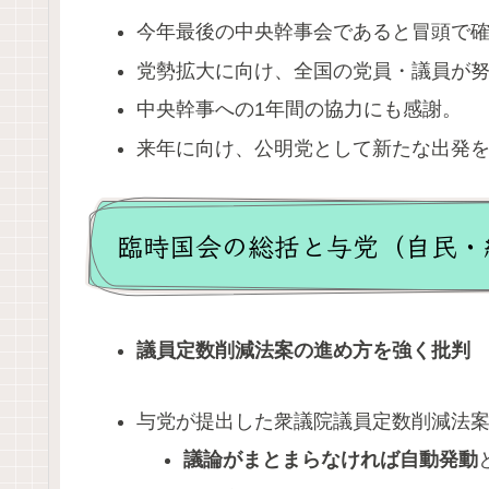
今年最後の中央幹事会であると冒頭で
党勢拡大に向け、全国の党員・議員が
中央幹事への1年間の協力にも感謝。
来年に向け、公明党として新たな出発
臨時国会の総括と与党（自民・
議員定数削減法案の進め方を強く批判
与党が提出した衆議院議員定数削減法
議論がまとまらなければ自動発動