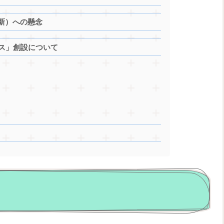
新）への懸念
イス」創設について