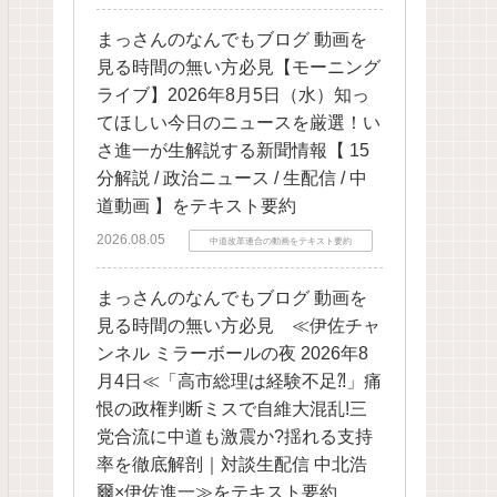
まっさんのなんでもブログ 動画を
見る時間の無い方必見【モーニング
ライブ】2026年8月5日（水）知っ
てほしい今日のニュースを厳選！い
さ進一が生解説する新聞情報【 15
分解説 / 政治ニュース / 生配信 / 中
道動画 】をテキスト要約
2026.08.05
中道改革連合の動画をテキスト要約
まっさんのなんでもブログ 動画を
見る時間の無い方必見 ≪伊佐チャ
ンネル ミラーボールの夜 2026年8
月4日≪「高市総理は経験不足⁈」痛
恨の政権判断ミスで自維大混乱!三
党合流に中道も激震か?揺れる支持
率を徹底解剖｜対談生配信 中北浩
爾×伊佐進一≫をテキスト要約