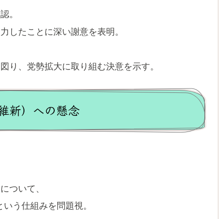
確認。
努力したことに深い謝意を表明。
を図り、党勢拡大に取り組む決意を示す。
維新）への懸念
案について、
という仕組みを問題視。