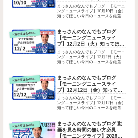
しい今日のニュースを厳選！
報酬の問題社会保険料引き下げへの懸
まっさんのなんでもブログ 【モーニ
念（維新など）働き方改革定年廃止
いさ進一が生解説する新聞情
ングニュースライブ】10月10日（金）
（中道の独自政策）短時間正社員（特
知ってほしい今日のニュースを厳選！
報 ・ ニュースチェック【 10分
に女性支援）外交・安全保障中道の立
いさ進一が生解説する新聞情報 ・ ニ
解説 / 政治ニュース / 生配信 】
場核をめぐる議論政治改革・企業団体
ュースチェック【 10分解説 / 政治ニ
をテキスト要約
献金公明党が自民と決別した理由の一
ュース / 生配信 】をテキスト要約自
まっさんのなんでもブログ
道改革連合の動画をテキスト要約
中
つが「政治とカネ」現在の状況裏金議
公連立と「政治とカネ」問題中央幹事
【モーニングニュースライ
員問題その他の政策選択的夫婦別姓若
会と県代表協議会の開催焦点は「政治
者の政治参加中道改革連合が目指す社
ブ】12月2日（火）知ってほし
とカネ」理念の違いと連立の限界核兵
会総合まとめ（全体の核心）
い今日のニュースを厳選！い
器廃絶への前進空き家活用で若者支援
まっさんのなんでもブログ 【モーニ
国交省の新制度（2026年度開始予定）
さ進一が生解説する新聞情報
ングニュースライブ】12月2日（火）
背景ピンクリボン月間と乳がん検診乳
知ってほしい今日のニュースを厳選！
・ ニュースチェック【 10分解
がんの現状検診の重要性公明党の取り
いさ進一が生解説する新聞情報 ・ ニ
説 / 政治ニュース / 生配信 】を
組みその他トピック
ュースチェック【 10分解説 / 政治ニ
テキスト要約
ュース / 生配信 】をテキスト要約冒
まっさんのなんでもブログ
道改革連合の動画をテキスト要約
中
頭トーク衆議院定数削減と選挙制度改
【モーニングニュースライ
革マイナ保険証の本格導入経済・金融
ブ】12月12日（金）知ってほ
動向がん対策の進展
しい今日のニュースを厳選！
まっさんのなんでもブログ 【モーニ
いさ進一が生解説する新聞情
ングニュースライブ】12月12日（金）
知ってほしい今日のニュースを厳選！
報 ・ ニュースチェック【 10分
いさ進一が生解説する新聞情報 ・ ニ
解説 / 政治ニュース / 生配信 】
ュースチェック【 10分解説 / 政治ニ
をテキスト要約
ュース / 生配信 】をテキスト要約冒
まっさんのなんでもブログ 動
道改革連合の動画をテキスト要約
中
頭トーク補正予算案の衆議院通過税制
画を見る時間の無い方必見
改正議論地域共生社会と高齢者支援
【モーニングライブ】2026年7