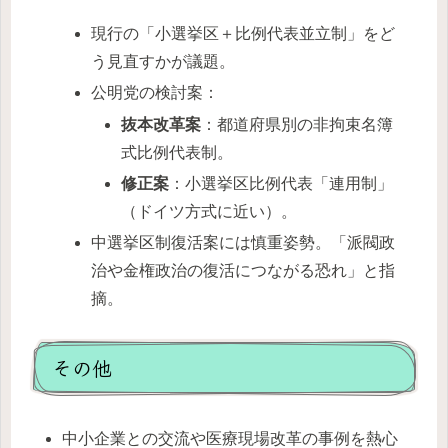
現行の「小選挙区＋比例代表並立制」をど
う見直すかが議題。
公明党の検討案：
抜本改革案
：都道府県別の非拘束名簿
式比例代表制。
修正案
：小選挙区比例代表「連用制」
（ドイツ方式に近い）。
中選挙区制復活案には慎重姿勢。「派閥政
治や金権政治の復活につながる恐れ」と指
摘。
その他
中小企業との交流や医療現場改革の事例を熱心