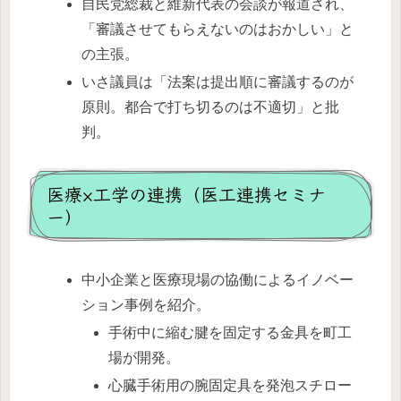
自民党総裁と維新代表の会談が報道され、
「審議させてもらえないのはおかしい」と
の主張。
いさ議員は「法案は提出順に審議するのが
原則。都合で打ち切るのは不適切」と批
判。
医療×工学の連携（医工連携セミナ
ー）
中小企業と医療現場の協働によるイノベー
ション事例を紹介。
手術中に縮む腱を固定する金具を町工
場が開発。
心臓手術用の腕固定具を発泡スチロー