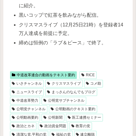
に紹介。
黒いコップで紅茶を飲みながら配信。
クリスマスライブ（12月25日21時）を登録者14
万人達成を前提に予定。
締めは恒例の「ラブ＆ピース」で終了。
中道改革連合の動画をテキスト要約
RICE
いさチャンネル
クリスマスライブ
コメ助
ニュースライブ
まっさんのなんでもブログ
中道改革勢力
公明党サブチャンネル
公明党チャンネル
公明動画のテキスト要約
公明動画要約
公明新聞
医工連携セミナー
政治とカネ
政治資金問題
教育の党
清潔な党.平和の党
福祉の党
連立離脱