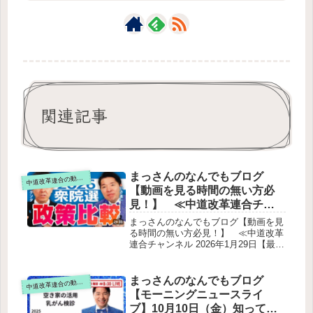
関連記事
まっさんのなんでもブログ
道改革連合の動画をテキスト要約
中
【動画を見る時間の無い方必
見！】 ≪中道改革連合チャ
ンネル 2026年1月29日【最新
まっさんのなんでもブログ【動画を見
版】中道は何するの？衆院選
る時間の無い方必見！】 ≪中道改革
連合チャンネル 2026年1月29日【最新
の政策を他党と比べて徹底解
版】中道は何するの？衆院選の政策を
説！≫ をテキスト要約
他党と比べて徹底解説！≫ をテキス
ト要約出演者と背景消費税（特に食料
まっさんのなんでもブログ
道改革連合の動画をテキスト要約
中
品）各党の主張中道の財源「ジャパン
【モーニングニュースライ
ファンド」景気・家計支援130万円の
ブ】10月10日（金）知ってほ
壁（崖）家賃補助医療・社会保障診療