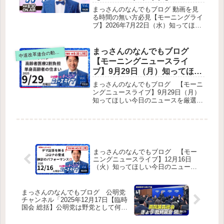
月22日（水）知ってほしい今
まっさんのなんでもブログ 動画を見
日のニュースを厳選！いさ進
る時間の無い方必見【モーニングライ
ブ】2026年7月22日（水）知ってほし
一が生解説する新聞情報【 15
い今日のニュースを厳選！いさ進一が
分解説 / 政治ニュース / 生配信
生解説する新聞情報【 15分解説 / 政
/ 中道動画 】をテキスト要約
治ニュース / 生配信 / 中道動画 】をテ
まっさんのなんでもブログ
道改革連合の動画をテキスト要約
中
キスト要約冒頭：配信設定の遅れと前
【モーニングニュースライ
日のニコニコ生放送の振り返り骨太の
ブ】9月29日（月）知ってほし
方針（2026年版）への強い懸念中道
い今日のニュースを厳選！い
（公明・立憲・国民）による談話の紹
まっさんのなんでもブログ 【モーニ
介“財政規律”という言葉が初めて骨太
さ進一が生解説する新聞情報
ングニュースライブ】9月29日（月）
から消えたプライマリーバランス
知ってほしい今日のニュースを厳選！
・ ニュースチェック【 10分解
（PB）目標も消滅支出拡大ばかりが
いさ進一が生解説する新聞情報 ・ ニ
説 / 政治ニュース / 生配信 】を
並ぶ最低賃金1500円の達成期限が先送
ュースチェック【 10分解説 / 政治ニ
テキスト要約
り復興支援（震災避難者2万人超）も
ュース / 生配信 】をテキスト要約新
具体策乏しい総評：骨太ではなく“骨
ポスターと選挙戦略最低賃金引き上げ
抜き”国会会期延長と外遊中止問題
と中小企業支援高齢者医療費の負担増
（西田亮介氏の論考紹介）高市総理の
（10月から）高齢者の住宅支援（改正
まっさんのなんでもブログ 【モー
深夜ポストへの反応（2名の政治家の
住宅セーフティネット法）雑談・視聴
ニングニュースライブ】12月16日
批評紹介）① 平木大作参議院議員の
者交流マスカット＆グレープティーを
（火）知ってほしい今日のニュース
批判② 福島伸享元衆議院議員の批判
初試飲し「予想以上に美味しい」とコ
を厳選！いさ進一が生解説する新聞
締め
メント。秋祭り・運動会シーズンの地
情報 ・ ニュースチェック【 10分解
域活動に参加。鼻声ながらも風邪をギ
説 / 政治ニュース / 生配信 】をテキ
まっさんのなんでもブログ 公明党
リギリで回避中とのこと。
スト要約
チャンネル「2025年12月17日【臨時
国会 総括】公明党は野党として何を
成し遂げたのか」をテキスト要約