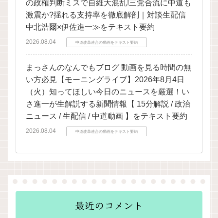
の政権判断ミスで自維大混乱!三党合流に中道も
激震か?揺れる支持率を徹底解剖｜対談生配信
中北浩爾×伊佐進一≫をテキスト要約
2026.08.04
中道改革連合の動画をテキスト要約
まっさんのなんでもブログ 動画を見る時間の無
い方必見【モーニングライブ】2026年8月4日
（火）知ってほしい今日のニュースを厳選！い
さ進一が生解説する新聞情報【 15分解説 / 政治
ニュース / 生配信 / 中道動画 】をテキスト要約
2026.08.04
中道改革連合の動画をテキスト要約
最近のコメント